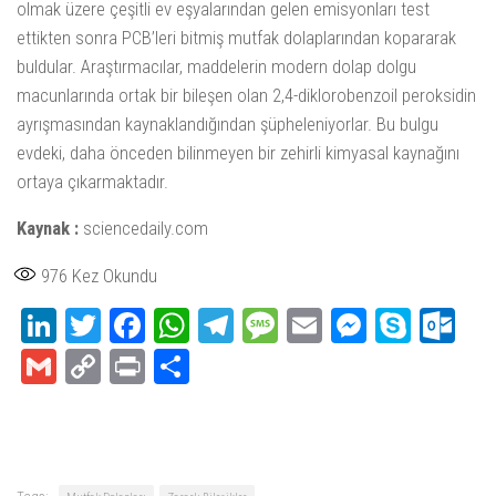
olmak üzere çeşitli ev eşyalarından gelen emisyonları test
ettikten sonra PCB’leri bitmiş mutfak dolaplarından kopararak
buldular. Araştırmacılar, maddelerin modern dolap dolgu
macunlarında ortak bir bileşen olan 2,4-diklorobenzoil peroksidin
ayrışmasından kaynaklandığından şüpheleniyorlar. Bu bulgu
evdeki, daha önceden bilinmeyen bir zehirli kimyasal kaynağını
ortaya çıkarmaktadır.
Kaynak :
sciencedaily.com
976
Kez Okundu
LinkedIn
Twitter
Facebook
WhatsApp
Telegram
Message
Email
Messeng
Skype
Ou
Gmail
Copy
Print
Share
Link