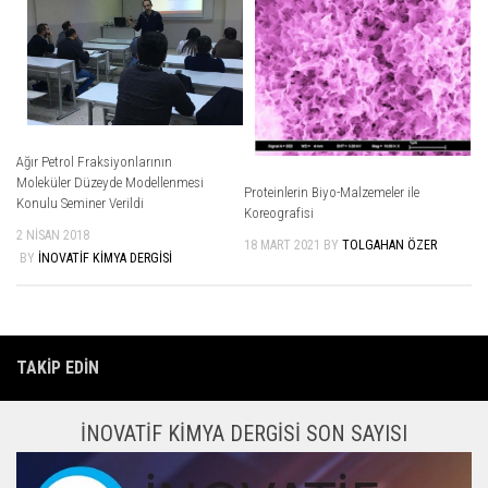
Ağır Petrol Fraksiyonlarının
Moleküler Düzeyde Modellenmesi
Proteinlerin Biyo-Malzemeler ile
Konulu Seminer Verildi
Koreografisi
2 NISAN 2018
18 MART 2021
BY
TOLGAHAN ÖZER
BY
İNOVATIF KIMYA DERGISI
TAKIP EDIN
İNOVATIF KIMYA DERGISI SON SAYISI