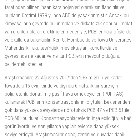
tarafından bilinen insan karsinojenleri olarak sınıflandırılır ve
bunların üretimi 1979 yılında ABD’de yasaklanmıştır. Ancak, bu
kimyasalların çevrede bulunmaları ve dikkatsizlik sonucu imalat
yan ürünleri olarak üretilmeleri nedeniyle, PCB’ler hala ofislerde
ve okullarda bulunabilir. Keri C. Hornbuckle ve Iowa Üniversitesi
Mühendislik Fakültesi’ndeki meslektaşları, konutlarda ve
çevresinde ne kadar ve ne tür PCB’lerin mevcut olduğunu
belirlemek istediler.
Araştırmacılar, 22 Ağustos 2017’den 2 Ekim 2017’ye kadar,
Iowa’daki 16 evin içinde ve dışında 6 haftalık bir süre için
poliüretanla donatılmış pasif hava örnekleyicileri (PUF-PAS)
kullanarak PCB’lerin konsantrasyonlarını ölçtüler. Beklenenden
çok daha yüksek seviyelerde nörotoksik PCB-47 ve PCB-51 ile
PCB-68’i buldular. Konsantrasyonlar,evlerin inşa edildiği yıla bağlı
görünüyordu ve son yıllarda yapılan evlerde daha yüksek
seviyelerdeydi. Araştırmacılar soba, zemin ve duvarlar dahil